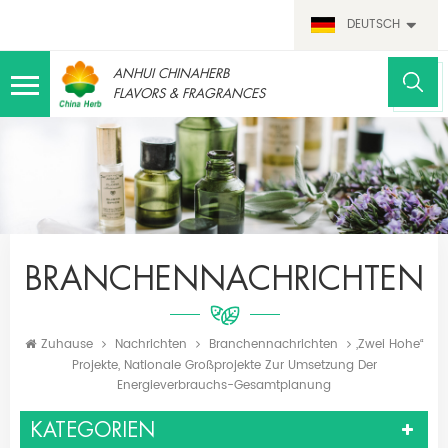
DEUTSCH
ANHUI CHINAHERB
FLAVORS & FRAGRANCES
BRANCHENNACHRICHTEN
Zuhause
Nachrichten
Branchennachrichten
„zwei Hohe“
Projekte, Nationale Großprojekte Zur Umsetzung Der
Energieverbrauchs-Gesamtplanung
KATEGORIEN