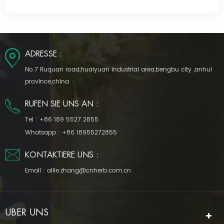
ADRESSE :
No.7 Ruquan road,huaiyuan industrial area,bengbu city ,anhui
province,china
RUFEN SIE UNS AN :
Tel :
+86 189 5527 2855
Whatsapp :
+86 18955272855
KONTAKTIERE UNS :
Email :
allie.zhang@cnherb.com.cn
ÜBER UNS