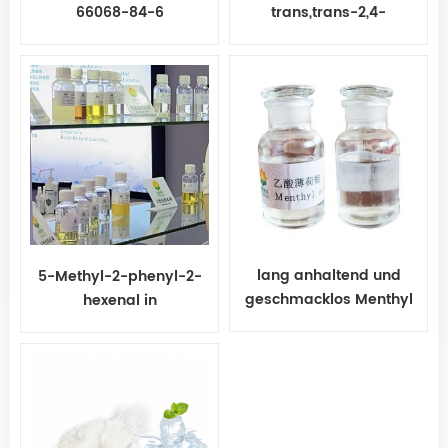
66068-84-6
trans,trans-2,4-
Decadienal
lang anhaltend und
5-Methyl-2-phenyl-2-
geschmacklos Menthyl
hexenal in
Acetat
Lebensmittelqualität
Kokal in
Lebensmittelqualität
heißer Verkauf