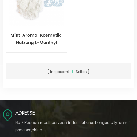
Mint-Aroma-Kosmetik-
Nutzung L-Menthyl
Laktat
Insgesamt
1
Seiten
ADRESSE :
No.7 Ruquan road,huaiyuan industrial area,bengbu city ,anhui
province,china