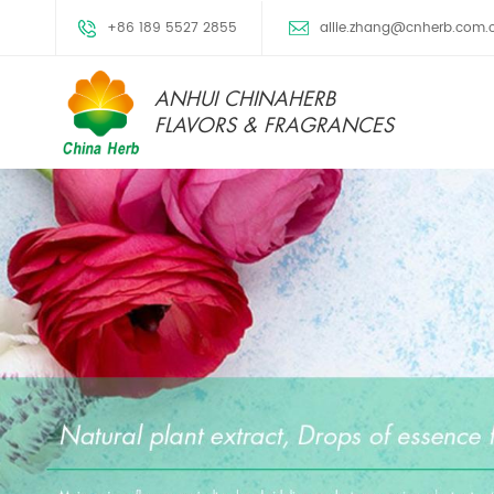
+86 189 5527 2855
allie.zhang@cnherb.com.
ANHUI CHINAHERB
FLAVORS & FRAGRANCES