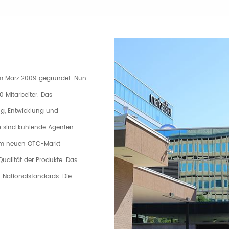
Caryophyllen, Linalool, Limonin,
organischen Lösungsmitteln. Die
Menthol und Myrcene.
Das Produkt wird als natürlich
Aroma in Lebensmitteln verwend
m März 2009 gegründet. Nun
 Mitarbeiter. Das
ng, Entwicklung und
e sind kühlende Agenten-
dem neuen OTC-Markt
ualität der Produkte. Das
 Nationalstandards. Die
er Zertifizierung), ISO9001
00 Zertifizierung, Halal-