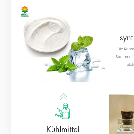
syn
Die Rohs
Sortiment 
reic
Kühlmittel