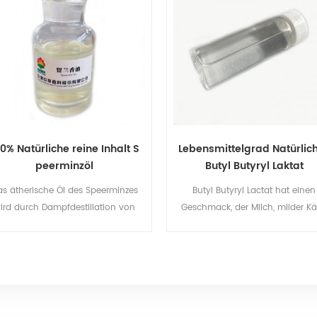
0% Natürliche reine Inhalt S
Lebensmittelgrad Natürlic
peerminzöl
Butyl Butyryl Laktat
as ätherische Öl des Speerminzes
Butyl Butyryl Lactat hat einen
ird durch Dampfdestillation von
Geschmack, der Milch, milder Kä
blühenden Oberteilen der
Butter und Sahne ähnelt. Buty
eermintentechnik extrahiert, deren
Butyryl Laktat natürlich ist ein
ssenschaftlicher Name ist Mentha
farblose bis hellgelbe Flüssigkeit
spicata. Die Hauptkomponenten
Butter, mildem Käse und Milc
ieses Öls sind Alpha Pinen, Beta
Gerüche. Es ist in Wasser unlösl
Pinen, Carvone, Cineol,
und löslich in den meisten