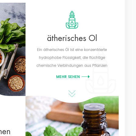
ätherisches Öl
Ein ätherisches Öl ist eine konzentrierte
hydrophobe Flüssigkeit, die flüchtige
chemische Verbindungen aus Pflanzen
enthält.
MEHR SEHEN
men