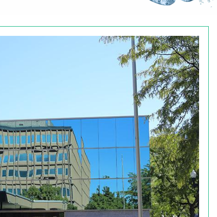
ses
es
et.