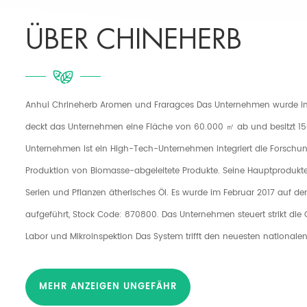
Mund hat. Die Kühlkurve ist runder
und glatt.
ÜBER CHINEHERB
Anhui Chrineherb Aromen und Fraragces Das Unternehmen wurde i
deckt das Unternehmen eine Fläche von 60.000 ㎡ ab und besitzt 150
Unternehmen ist ein High-Tech-Unternehmen integriert die Forschu
Produktion von Biomasse-abgeleitete Produkte. Seine Hauptprodukt
Serien und Pflanzen ätherisches Öl. Es wurde im Februar 2017 auf 
aufgeführt, Stock Code: 870800. Das Unternehmen steuert strikt die Q
Labor und Mikroinspektion Das System trifft den neuesten nationalen
Qualität der Produkte hat die koshere Zertifizierung bestanden (kosch
Zertifizierung, ISO14001 Zertifizierung, FSSC22000 Zertifizierung, ISO220
MEHR ANZEIGEN UNGEFÄHR
Zertifizierung, EU-REACH-Registrierung