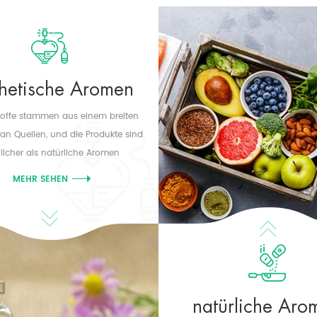
thetische Aromen
toffe stammen aus einem breiten
an Quellen, und die Produkte sind
hlicher als natürliche Aromen
MEHR SEHEN
natürliche Aro