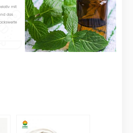
elativ mit
und das
ackswerte