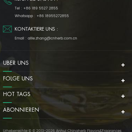
Tel :
+86 189 5527 2855
Whatsapp :
+86 18955272855
KONTAKTIERE UNS :
Email :
allie.zhang@cnherb.com.cn
ÜBER UNS
FOLGE UNS
HOT TAGS
ABONNIEREN
Urheberrechte © © 2013-2026 Anhui Chinaherb Flavors&Fragrances