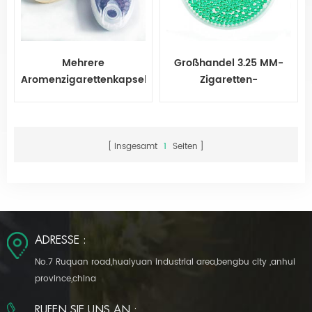
Mehrere
Großhandel 3.25 MM-
Aromenzigarettenkapsel
Zigaretten-
für Zigarette
Aromatisierungskappenkug
Insgesamt
1
Seiten
ADRESSE :
No.7 Ruquan road,huaiyuan industrial area,bengbu city ,anhui
province,china
RUFEN SIE UNS AN :