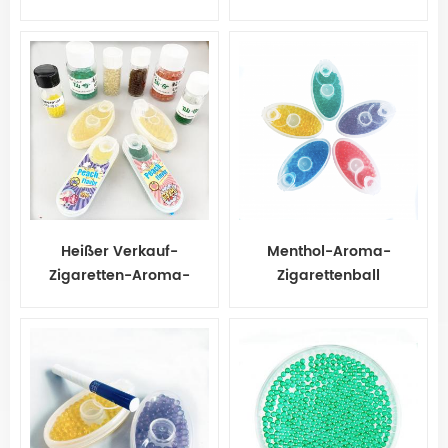
Menthol Kapsel Minze
Perlen Explosion Pops
Zigarettenkugel
Heißer Verkauf-
Menthol-Aroma-
Zigaretten-Aroma-
Zigarettenball
Kapselkugeln