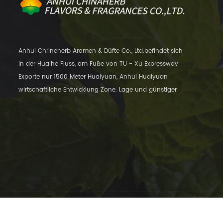
Anhui Chrineherb Aromen & Düfte Co., Ltd.befindet sich
in der Huaihe Fluss, am Fuße von TU - Xu Expressway
Exporte nur 1500 Meter Huaiyuan, Anhui Huaiyuan
wirtschaftliche Entwicklung Zone. Lage und günstiger
Transport, nur 12 Kilometer entfernt
Urheberrechte © © 2013-2026 Anhui Chinaherb Flavors&Fragrances Co.