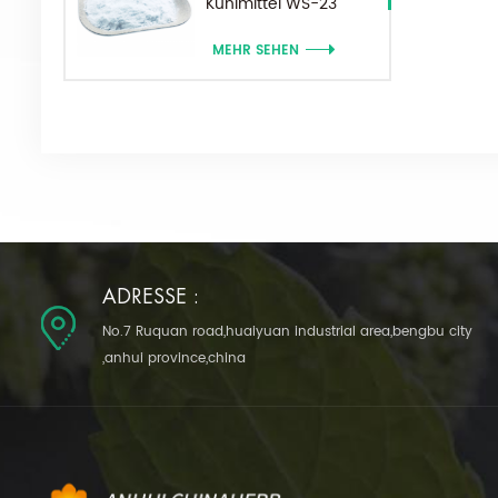
Kühlmittel WS-23
Pulver
MEHR SEHEN
ADRESSE :
No.7 Ruquan road,huaiyuan industrial area,bengbu city
,anhui province,china