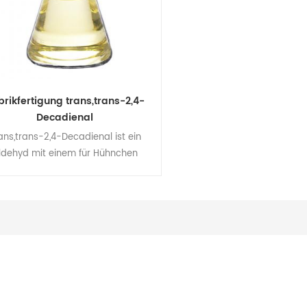
brikfertigung trans,trans-2,4-
Decadienal
ans,trans-2,4-Decadienal ist ein
ldehyd mit einem für Hühnchen
akteristischen Fettaroma, hat aber
geringeren Konzentrationen einen
Zitrusgeruch. trans,trans-2,4-
adienal ist in Butter, gekochtem
indfleisch, Fisch, Kartoffelchips,
steten Erdnüssen, Buchweizen und
Weizenbrösel enthalten.