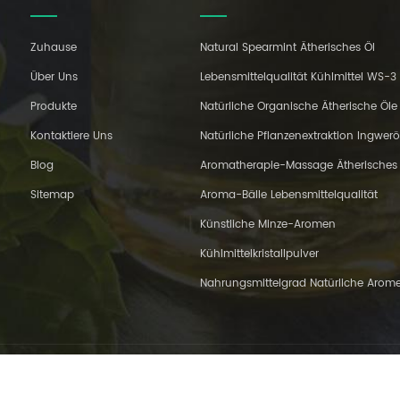
Zuhause
Natural Spearmint Ätherisches Öl
Über Uns
Lebensmittelqualität Kühlmittel WS-3
Produkte
Natürliche Organische Ätherische Öle
Kontaktiere Uns
Natürliche Pflanzenextraktion Ingwerö
Blog
Aromatherapie-Massage Ätherisches 
Sitemap
Aroma-Bälle Lebensmittelqualität
Künstliche Minze-Aromen
Kühlmittelkristallpulver
Nahrungsmittelgrad Natürliche Arom
,Ltd.. Alle Rechte vorbehalten.
IPv6-Netzwerk unterstützt