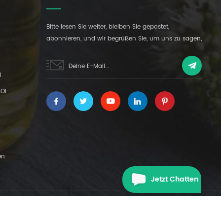
Bitte lesen Sie weiter, bleiben Sie gepostet,
abonnieren, und wir begrüßen Sie, um uns zu sagen,
was Sie denken.
l
Öl
en
Jetzt Chatten
|
XML
DATENSCHUTZ-BESTIMMUNGEN