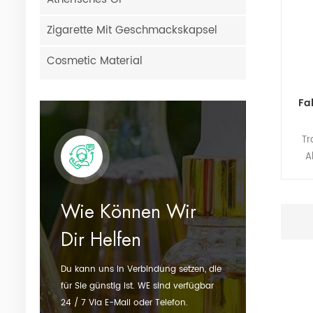
Zigarette Mit Geschmackskapsel
Cosmetic Material
Fa
Tr
A
char
in 
Wie Können Wir
Dec
Dir Helfen
R
gerö
Du kann uns in Verbindung setzen, die
für Sie günstig ist. WE sind verfügbar
24 / 7 Via E-Mail oder Telefon.