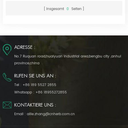
Insgesamt
0
Seiten
ADRESSE :
No.7 Ruquan road,huaiyuan industrial area,bengbu city ,anhui
province,china
RUFEN SIE UNS AN :
Tel :
+86 189 5527 2855
Whatsapp :
+86 18955272855
KONTAKTIERE UNS :
Email :
allie.zhang@cnherb.com.cn