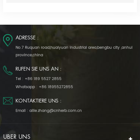
ADRESSE :
No.7 Ruquan road,huaiyuan industrial area,bengbu city ,anhui
province,china
RUFEN SIE UNS AN :
Tel :
+86 189 5527 2855
Whatsapp :
+86 18955272855
KONTAKTIERE UNS :
Email :
allie.zhang@cnherb.com.cn
ÜBER UNS