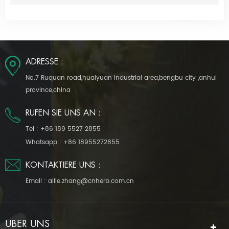
ADRESSE :
No.7 Ruquan road,huaiyuan industrial area,bengbu city ,anhui
province,china
RUFEN SIE UNS AN :
Tel :
+86 189 5527 2855
Whatsapp :
+86 18955272855
KONTAKTIERE UNS :
Email :
allie.zhang@cnherb.com.cn
ÜBER UNS