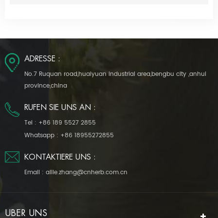
ADRESSE :
No.7 Ruquan road,huaiyuan industrial area,bengbu city ,anhui
province,china
RUFEN SIE UNS AN :
Tel :
+86 189 5527 2855
Whatsapp :
+86 18955272855
KONTAKTIERE UNS :
Email :
allie.zhang@cnherb.com.cn
ÜBER UNS