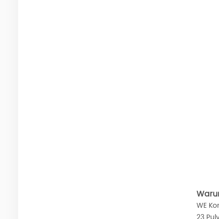
Warum
WE Kon
23 Pul