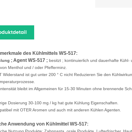
oduktdetail
merkmale des Kühlmittels WS-517:
; Agent WS-517 ;
lung
besitzt ; kontinuierlich und dauerhafte Kühl
von Menthol und / oder Pfefferminz.
T Widerstand ist gut unter 200 ° C nicht Reduzieren Sie den Kühlwirk
mperaturprozesse.
intensität bleibt im Allgemeinen für 15-30 Minuten ohne brennende Sc
drige Dosierung 30-100 mg / kg hat gute Kühlung Eigenschaften.
patibel mit OTER Aromen und auch mit anderen Kühlen Agenten.
che Anwendung von Kühlmittel WS-517:
liche Nutzung Produkte: Zahnpasta, orale Produkte, Lufterfrischer, 