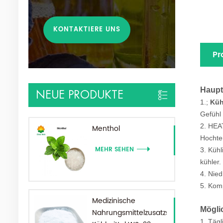
KONTAKTIERE UNS
Pr
Haupt
NEUE PRODUKTE
1.
;
Küh
Gefühl 
2. HEA
Menthol
Hochte
MEHR SEHEN
3. Kühl
kühler.
4. Nie
5. Kom
Medizinische
Mögli
Nahrungsmittelzusatzstoffe
1. Täg