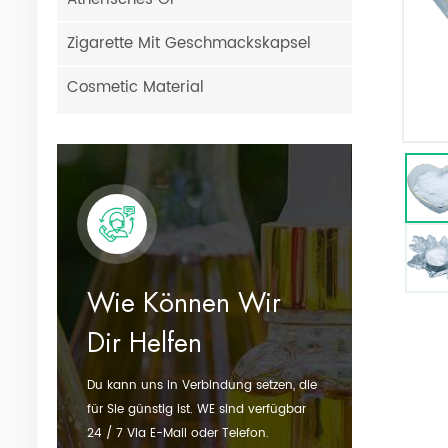
Zigarette Mit Geschmackskapsel
Cosmetic Material
Wie Können Wir
Dir Helfen
Du kann uns in Verbindung setzen, die
für Sie günstig ist. WE sind verfügbar
24 / 7 Via E-Mail oder Telefon.