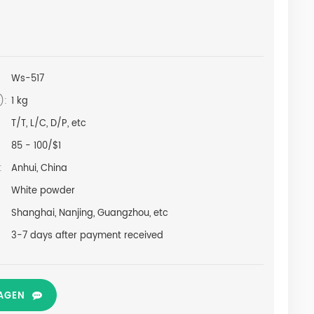
Ws-517
):
1 kg
T/T, L/C, D/P, etc
85 - 100/$1
:
Anhui, China
White powder
Shanghai, Nanjing, Guangzhou, etc
3-7 days after payment received
AGEN