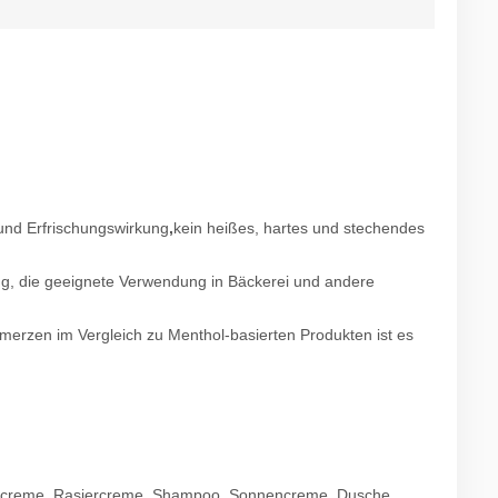
- und Erfrischungswirkung
,
kein heißes, hartes und stechendes
ung, die geeignete Verwendung in Bäckerei und andere
hmerzen im Vergleich zu Menthol-basierten Produkten ist es
Hautcreme, Rasiercreme, Shampoo, Sonnencreme, Dusche