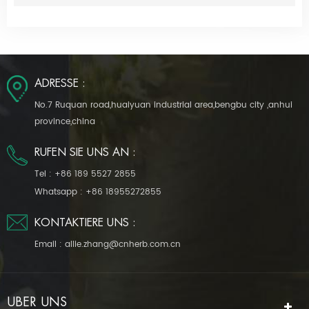
ADRESSE :
No.7 Ruquan road,huaiyuan industrial area,bengbu city ,anhui
province,china
RUFEN SIE UNS AN :
Tel :
+86 189 5527 2855
Whatsapp :
+86 18955272855
KONTAKTIERE UNS :
Email :
allie.zhang@cnherb.com.cn
ÜBER UNS