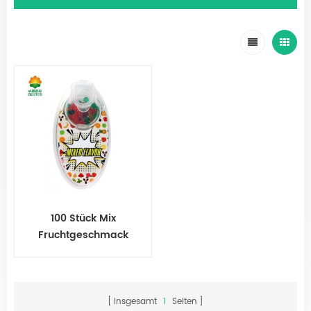
100 Stück Mix
Fruchtgeschmack
Menthol Kapsel Minze
Perlen Explosion Pops
Zigarettenkugel
Insgesamt
1
Seiten