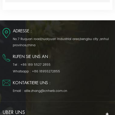
ADRESSE :
No.7 Ruquan road,huaiyuan industrial area,bengbu city ,anhui
province,china
RUFEN SIE UNS AN :
Tel :
+86 189 5527 2855
Whatsapp :
+86 18955272855
KONTAKTIERE UNS :
Email :
allie.zhang@cnherb.com.cn
ÜBER UNS