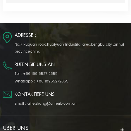
ADRESSE :
No.7 Ruquan road,huaiyuan industrial area,bengbu city ,anhui
province,china
RUFEN SIE UNS AN :
Tel :
+86 189 5527 2855
Whatsapp :
+86 18955272855
KONTAKTIERE UNS :
Email :
allie.zhang@cnherb.com.cn
ÜBER UNS