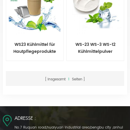
WS23 Kühlmittel für
WS-23 WS-3 WS-12
Hautpflegeprodukte
Kühlmittelpulver
Koolada WS-23 für Gum
Insgesamt
1
Seiten
ADRESSE :
No.7 Ruquan road,huaiyuan industrial area,bengbu city ,anhui