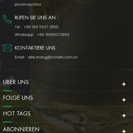
province,china
RUFEN SIE UNS AN :
Tel :
+86 189 5527 2855
Whatsapp :
+86 18955272855
KONTAKTIERE UNS :
Email :
allie.zhang@cnherb.com.cn
ÜBER UNS
FOLGE UNS
HOT TAGS
ABONNIEREN