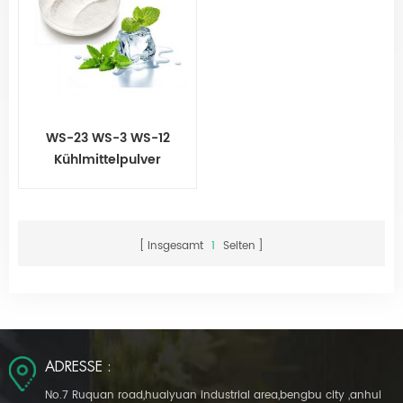
WS-23 WS-3 WS-12
Kühlmittelpulver
Insgesamt
1
Seiten
ADRESSE :
No.7 Ruquan road,huaiyuan industrial area,bengbu city ,anhui