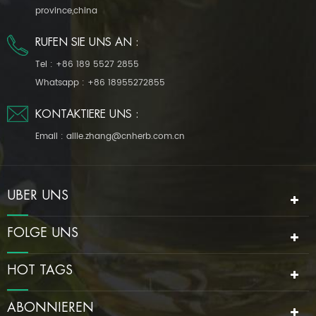
province,china
RUFEN SIE UNS AN :
Tel :
+86 189 5527 2855
Whatsapp :
+86 18955272855
KONTAKTIERE UNS :
Email :
allie.zhang@cnherb.com.cn
ÜBER UNS
FOLGE UNS
HOT TAGS
ABONNIEREN