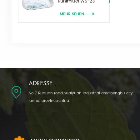
Kühlmittel WS-23
Pulver
MEHR SEHEN
ADRESSE :
No.7 Ruquan road,huaiyuan industrial area,bengbu city
,anhui province,china