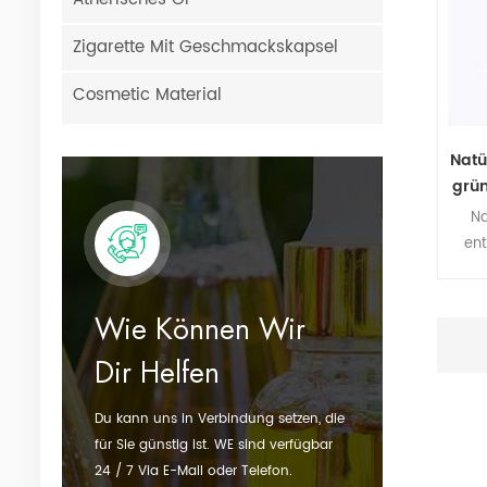
Zigarette Mit Geschmackskapsel
Cosmetic Material
Natü
grün
Na
en
E
pfl
Wie Können Wir
Dir Helfen
Du kann uns in Verbindung setzen, die
für Sie günstig ist. WE sind verfügbar
24 / 7 Via E-Mail oder Telefon.