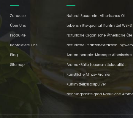
Zuhause
Natural Spearmint Ätherisches Öl
Über Uns
Lebensmittelqualität Kühlmittel WS-3
Produkte
Natürliche Organische Ätherische Öle
Kontaktiere Uns
Natürliche Pflanzenextraktion Ingwerö
Blog
Aromatherapie-Massage Ätherisches 
Sitemap
Aroma-Bälle Lebensmittelqualität
Künstliche Minze-Aromen
Kühlmittelkristallpulver
Nahrungsmittelgrad Natürliche Arom
,Ltd.. Alle Rechte vorbehalten.
IPv6-Netzwerk unterstützt