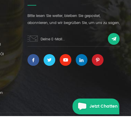
Bitte lesen Sie weiter, bleiben Sie gepostet,
abonnieren, und wir begrüßen Sie, um uns zu sagen,
was Sie denken.
l
Öl
en
Jetzt Chatten
|
XML
DATENSCHUTZ-BESTIMMUNGEN