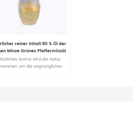
rlicher reiner Inhalt 80 % Öl der
en Minze Grünes Pfefferminzöl
türliches Aroma wird der Natur
tnommen, um die ursprünglichen
igenschaften des tierischen und
anzlichen Aromas der Gewürze zu
erhalten