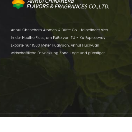
Anhui Chrineherb Aromen & Düfte Co., Ltd.befindet sich
in der Huaihe Fluss, am Fuße von TU - Xu Expressway
Exporte nur 1500 Meter Huaiyuan, Anhui Huaiyuan
wirtschaftliche Entwicklung Zone. Lage und günstiger
Transport, nur 12 Kilometer entfernt
Urheberrechte © © 2013-2026 Anhui Chinaherb Flavors&Fragrances Co.