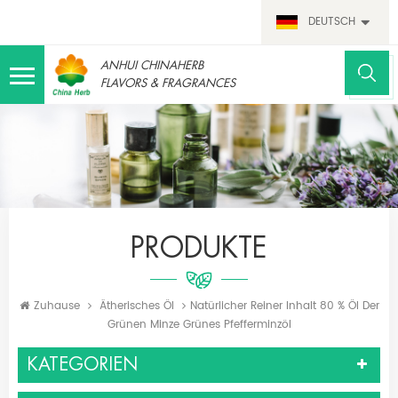
DEUTSCH
ANHUI CHINAHERB
FLAVORS & FRAGRANCES
PRODUKTE
Zuhause
Ätherisches Öl
Natürlicher Reiner Inhalt 80 % Öl Der
Grünen Minze Grünes Pfefferminzöl
KATEGORIEN